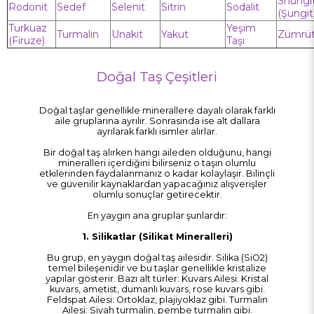
Shungi
Rodonit
Sedef
Selenit
Sitrin
Sodalit
(Şungit
Turkuaz
Yeşim
Turmalin
Unakit
Yakut
Zümrü
(Firuze)
Taşı
Doğal Taş Çeşitleri
Doğal taşlar genellikle minerallere dayalı olarak farklı
aile gruplarına ayrılır. Sonrasında ise alt dallara
ayrılarak farklı isimler alırlar.
Bir doğal taş alırken hangi aileden olduğunu, hangi
mineralleri içerdiğini bilirseniz o taşın olumlu
etkilerinden faydalanmanız o kadar kolaylaşır. Bilinçli
ve güvenilir kaynaklardan yapacağınız alışverişler
olumlu sonuçlar getirecektir.
En yaygın ana gruplar şunlardır:
1. Silikatlar (Silikat Mineralleri)
Bu grup, en yaygın doğal taş ailesidir. Silika (SiO2)
temel bileşenidir ve bu taşlar genellikle kristalize
yapılar gösterir. Bazı alt türler: Kuvars Ailesi: Kristal
kuvars, ametist, dumanlı kuvars, rose kuvars gibi.
Feldspat Ailesi: Ortoklaz, plajiyoklaz gibi. Turmalin
Ailesi: Siyah turmalin, pembe turmalin gibi.