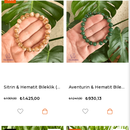
Sitrin & Hematit Bileklik (8mm)
Aventurin & Hematit Bileklik (8mm)
₺1.425,00
₺930,13
₺1.901,00
₺1.241,00