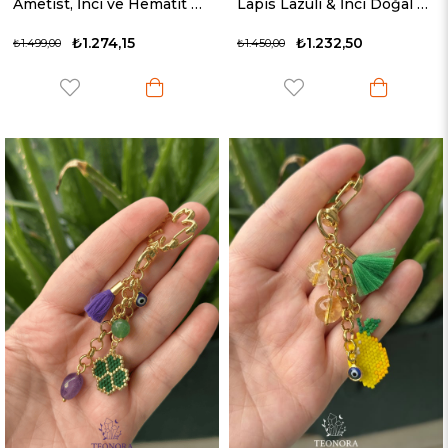
Ametist, İnci ve Hematit Doğal Taş Bileklik
Lapis Lazuli & İnci Doğal Taş Bileklik
₺1.274,15
₺1.232,50
₺1.499,00
₺1.450,00