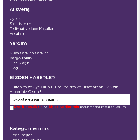
Alışveriş
Üyelik
Siparişlerim
Teslimat ve İade Koşulları
Hesabım
Yardım
Sıkça Sorulan Sorular
Kargo Takibi
Bize Ulaşın
Blog
BİZDEN HABERLER
Bültenimize Üye Olun ! Tüm İndirim ve Fırsatlardan İlk Sizin
Haberiniz Olsun !
GÖNDER
Üyelik koşullarını
ve
kişisel verilerimin
korunmasını kabul ediyorum.
Kategorilerimiz
Doğal taşlar
Doğal Taş Takılar