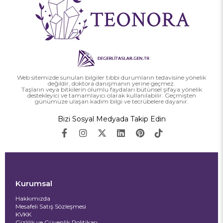
Web sitemizde sunulan bilgiler tıbbi durumların tedavisine yönelik
değildir, doktora danışmanın yerine geçmez.
Taşların veya bitkilerin olumlu faydaları bütünsel şifaya yönelik
destekleyici ve tamamlayıcı olarak kullanılabilir. Geçmişten
günümüze ulaşan kadim bilgi ve tecrübelere dayanır.
Bizi Sosyal Medyada Takip Edin
Kurumsal
Hakkımızda
Mesafeli Satış Sözleşmesi
KVKK
Gizlilik ve Güvenlik Politikası