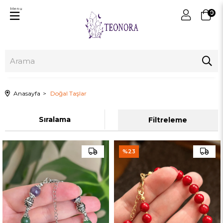
Menu
0
Anasayfa
Doğal Taşlar
Sıralama
Filtreleme
%23