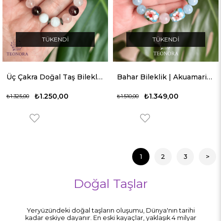
TÜKENDI
TÜKENDI
Üç Çakra Doğal Taş Bileklik (Kök Çakra, Kalp Çakrası, Taç Çakra)
Bahar Bileklik | Akuamarin ve Pembe Kuvars
₺1.250,00
₺1.349,00
₺1.325,00
₺1.510,00
1
2
3
>
Doğal Taşlar
Yeryüzündeki doğal taşların oluşumu, Dünya'nın tarihi
kadar eskiye dayanır. En eski kayaçlar, yaklaşık 4 milyar