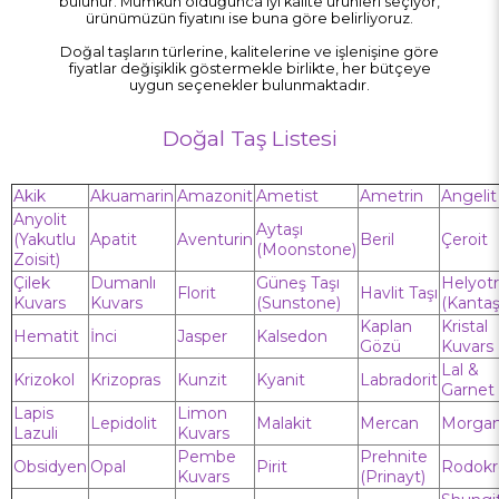
bulunur. Mümkün olduğunca iyi kalite ürünleri seçiyor,
ürünümüzün fiyatını ise buna göre belirliyoruz.
Doğal taşların türlerine, kalitelerine ve işlenişine göre
fiyatlar değişiklik göstermekle birlikte, her bütçeye
uygun seçenekler bulunmaktadır.
Doğal Taş Listesi
Akik
Akuamarin
Amazonit
Ametist
Ametrin
Angelit
Anyolit
Aytaşı
(Yakutlu
Apatit
Aventurin
Beril
Çeroit
(Moonstone)
Zoisit)
Çilek
Dumanlı
Güneş Taşı
Helyot
Florit
Havlit Taşı
Kuvars
Kuvars
(Sunstone)
(Kantaş
Kaplan
Kristal
Hematit
İnci
Jasper
Kalsedon
Gözü
Kuvars
Lal &
Krizokol
Krizopras
Kunzit
Kyanit
Labradorit
Garnet
Lapis
Limon
Lepidolit
Malakit
Mercan
Morgan
Lazuli
Kuvars
Pembe
Prehnite
Obsidyen
Opal
Pirit
Rodokr
Kuvars
(Prinayt)