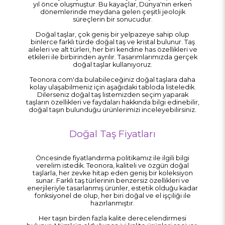
yıl önce oluşmuştur. Bu kayaçlar, Dünya'nın erken
dönemlerinde meydana gelen çeşitli jeolojik
süreçlerin bir sonucudur.
Doğal taşlar, çok geniş bir yelpazeye sahip olup
binlerce farklı türde doğal taş ve kristal bulunur. Taş
aileleri ve alt türleri, her biri kendine has özellikleri ve
etkileri ile birbirinden ayrılır. Tasarımlarımızda gerçek
doğal taşlar kullanıyoruz.
Teonora.com'da bulabileceğiniz doğal taşlara daha
kolay ulaşabilmeniz için aşağıdaki tabloda listeledik.
Dilerseniz doğal taş listemizden seçim yaparak
taşların özellikleri ve faydaları hakkında bilgi edinebilir,
doğal taşın bulunduğu ürünlerimizi inceleyebilirsiniz.
Doğal Taş Fiyatları
Öncesinde fiyatlandırma politikamız ile ilgili bilgi
verelim istedik. Teonora, kaliteli ve özgün doğal
taşlarla, her zevke hitap eden geniş bir koleksiyon
sunar. Farklı taş türlerinin benzersiz özellikleri ve
enerjileriyle tasarlanmış ürünler, estetik olduğu kadar
fonksiyonel de olup, her biri doğal ve el işçiliği ile
hazırlanmıştır.
Her taşın birden fazla kalite derecelendirmesi