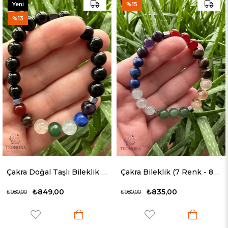
Yeni
%15
Ürün
%13
Çakra Doğal Taşlı Bileklik (7 Çakra Taşı ve Siyah Turmalin - 8mm)
Çakra Bileklik (7 Renk - 8mm)
₺849,00
₺835,00
₺980,00
₺980,00