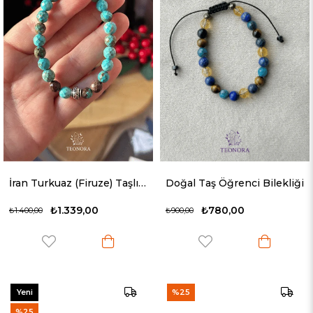
İran Turkuaz (Firuze) Taşlı Bileklik (8mm - Faset Kesim)
Doğal Taş Öğrenci Bilekliği
₺1.339,00
₺780,00
₺1.400,00
₺900,00
Yeni
%25
Ürün
%25