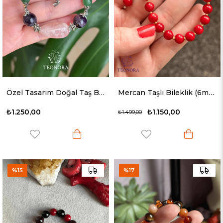
Özel Tasarım Doğal Taş Bileklik (Pembe Kuvars, Ametist, Aventurin)
Mercan Taşlı Bileklik (6mm - Uzatma Zincirli)
₺1.250,00
₺1.150,00
₺1.499,00
%15
%17