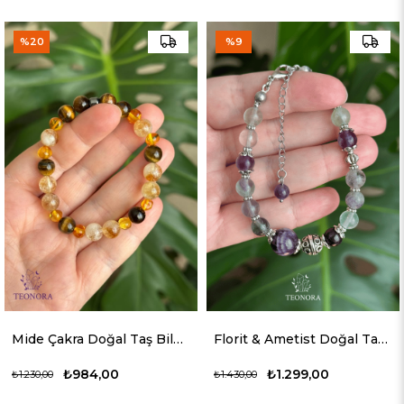
%20
%9
Mide Çakra Doğal Taş Bileklik (Solar Pleksus - Manipura)
Florit & Ametist Doğal Taş Bileklik
₺984,00
₺1.299,00
₺1.230,00
₺1.430,00