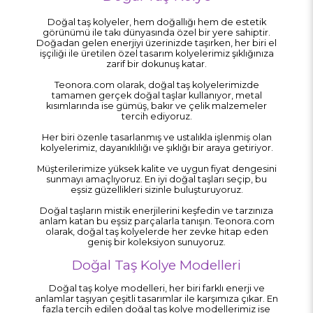
Doğal taş kolyeler, hem doğallığı hem de estetik
görünümü ile takı dünyasında özel bir yere sahiptir.
Doğadan gelen enerjiyi üzerinizde taşırken, her biri el
işçiliği ile üretilen özel tasarım kolyelerimiz şıklığınıza
zarif bir dokunuş katar.
Teonora.com olarak, doğal taş kolyelerimizde
tamamen gerçek doğal taşlar kullanıyor, metal
kısımlarında ise gümüş, bakır ve çelik malzemeler
tercih ediyoruz.
Her biri özenle tasarlanmış ve ustalıkla işlenmiş olan
kolyelerimiz, dayanıklılığı ve şıklığı bir araya getiriyor.
Müşterilerimize yüksek kalite ve uygun fiyat dengesini
sunmayı amaçlıyoruz. En iyi doğal taşları seçip, bu
eşsiz güzellikleri sizinle buluşturuyoruz.
Doğal taşların mistik enerjilerini keşfedin ve tarzınıza
anlam katan bu eşsiz parçalarla tanışın. Teonora.com
olarak, doğal taş kolyelerde her zevke hitap eden
geniş bir koleksiyon sunuyoruz.
Doğal Taş Kolye Modelleri
Doğal taş kolye modelleri, her biri farklı enerji ve
anlamlar taşıyan çeşitli tasarımlar ile karşımıza çıkar. En
fazla tercih edilen doğal taş kolye modellerimiz ise