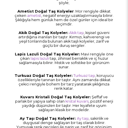
şöyle;
Ametist Doğal Taş Kolyeler
: Mor rengiyle dikkat
çeken
ametist
, negatif enerjiyi uzaklaştırmasıyla bilinir.
Şıklığıyla hem günlük hem de özel günler için ideal bir
seçimdir.
Akik Doğal Taş Kolyeler:
Akik taşı
, kişisel güveni
artırdığına inanılan bir taştır. Kırmızı, kahverengi ve
yeşil tonlarında bulunan akik taşlı kolyeler, zarif ve
güçlü bir duruş sergiler.
Lapis Lazuli Doğal Taş Kolyeler:
Mavi rengiyle öne
çıkan
lapis lazuli
taşı, zihinsel berraklık ve iç huzur
sağlamasıyla bilinir. Mistik ve sofistike bir görünüm
sunar.
Turkuaz Doğal Taş Kolyeler:
Turkuaz taşı
, koruyucu
özellikleriyle tanınan bir taştır. Aynı zamanda dikkat
çekici rengiyle bohem bir tarz yaratarak şıklığınıza
renk katar.
Kuvars Kristali Doğal Taş Kolyeler:
Şeffaf ve
parlak bir yapıya sahip olan
kristal kuvars
, pozitif enerji
yaydığı düşünülen bir taştır. Her kıyafete uyum
sağlayan klasik bir modeldir.
Ay Taşı Doğal Taş Kolyeler:
Ay taşı
, sakinlik ve
duygusal denge sağlayan bir taş olarak bilinir.
Yumuşak renk geçişleri ile narin ve zarif bir görünüm