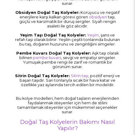
sunar.
Obsidyen Doğal Taş Kolyeler:
Koruyucu ve negatif
enerjilere karşı kalkan görevi gören
obsidyen
taşı,
güçlü ve karizmatik bir duruş sergiler. Siyah rengin
asaleti ile göz alıcıdır.
Yeşim Taşı Doğal Taş Kolyeler:
Yeşim
, şans ve
refah taşı olarak bilinir. Yeşilin çeşitli tonlarında bulunan
bu taş, doğanın huzurunu ve zenginliğini simgeler.
Pembe Kuvars Doğal Taş Kolyeler:
Aşk taşı olarak
bilinen
pembe kuvars
, sevgi ve empatiyi simgeler.
Yumuşak pembe rengi ile zarif ve romantik bir
görünüm sunar.
Sitrin Doğal Taş Kolyeler:
Sitrin taşı
, pozitif enerji ve
başarı taşıdır. Sarı tonlarıyla sıcak bir hava katar ve
özellikle yaz aylarında tercih edilen bir modeldir.
Bu kolye modelleri, hem doğal taşların enerjilerinden
faydalanmak isteyenler için hem de stilini
tamamlamak isteyenler için mükemmel seçenekler
sunar.
Doğal Taş Kolyelerin Bakımı Nasıl
Yapılır?