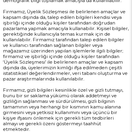
demografik bilgi toplamak amacıyla da kullanılabilir.
Firmamız, Üyelik Sözleşmesi ile belirlenen amaçlar ve
kapsam dışında da, talep edilen bilgileri kendisi veya
işbirliği içinde olduğu kişiler tarafından doğrudan
pazarlama yapmak amacıyla kullanabilir. Kişisel bilgiler,
gerektiğinde kullanıcıyla temas kurmak için de
kullanılabilir. Firmamız tarafından talep edilen bilgiler
ve kullanıcı tarafından sağlanan bilgiler veya
mağazamız üzerinden yapılan işlemlerle ilgili bilgiler;
firmamız ve işbirliği içinde olduğu kişiler tarafından
‘Üyelik Sözleşmesi’ ile belirlenen amaçlar ve kapsam
dışında da, üyelerimizin kimliği ifşa edilmeden çeşitli
istatistiksel değerlendirmeler, veri tabanı oluşturma ve
pazar araştırmalarında kullanılabilir.
Firmamız, gizli bilgileri kesinlikle özel ve gizli tutmayı,
bunu bir sır saklama yükümü olarak addetmeyi ve
gizliliğin sağlanması ve sürdürülmesi, gizli bilginin
tamamının veya herhangi bir kısmının kamu alanına
girmesini veya yetkisiz kullanımını veya üçüncü bir
kişiye ifşasını önlemek için gerekli tüm tedbirleri
almayı ve gerekli özeni göstermeyi taahhüt
etmektedir.