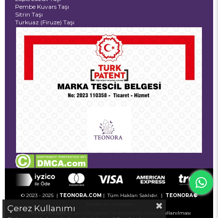
Pembe Kuvars Taşı
Sitrin Taşı
Turkuaz (Firuze) Taşı
© 2023 - 2025 |
TEONORA.COM
| Tüm Hakları Saklıdır. |
TEONORA®
tescilli bir markadır.
Çerez Kullanımı
Teonora.com
'da yer alan görsel ve içeriklerin izinsiz kullanılması