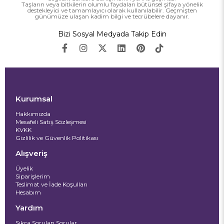
Taşların veya bitkilerin olumlu faydaları bütünsel şifaya yönelik
destekleyici ve tamamlayıcı olarak kullanılabilir. Geçmişten
günümüze ulaşan kadim bilgi ve tecrübelere dayanır.
Bizi Sosyal Medyada Takip Edin
Kurumsal
Hakkımızda
Mesafeli Satış Sözleşmesi
KVKK
Gizlilik ve Güvenlik Politikası
Alışveriş
Üyelik
Siparişlerim
Teslimat ve İade Koşulları
Hesabım
Yardım
Sıkça Sorulan Sorular