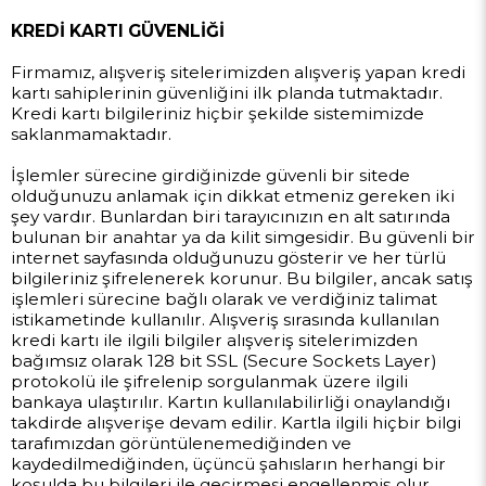
KREDİ KARTI GÜVENLİĞİ
Firmamız, alışveriş sitelerimizden alışveriş yapan kredi
kartı sahiplerinin güvenliğini ilk planda tutmaktadır.
Kredi kartı bilgileriniz hiçbir şekilde sistemimizde
saklanmamaktadır.
İşlemler sürecine girdiğinizde güvenli bir sitede
olduğunuzu anlamak için dikkat etmeniz gereken iki
şey vardır. Bunlardan biri tarayıcınızın en alt satırında
bulunan bir anahtar ya da kilit simgesidir. Bu güvenli bir
internet sayfasında olduğunuzu gösterir ve her türlü
bilgileriniz şifrelenerek korunur. Bu bilgiler, ancak satış
işlemleri sürecine bağlı olarak ve verdiğiniz talimat
istikametinde kullanılır. Alışveriş sırasında kullanılan
kredi kartı ile ilgili bilgiler alışveriş sitelerimizden
bağımsız olarak 128 bit SSL (Secure Sockets Layer)
protokolü ile şifrelenip sorgulanmak üzere ilgili
bankaya ulaştırılır. Kartın kullanılabilirliği onaylandığı
takdirde alışverişe devam edilir. Kartla ilgili hiçbir bilgi
tarafımızdan görüntülenemediğinden ve
kaydedilmediğinden, üçüncü şahısların herhangi bir
koşulda bu bilgileri ile geçirmesi engellenmiş olur.