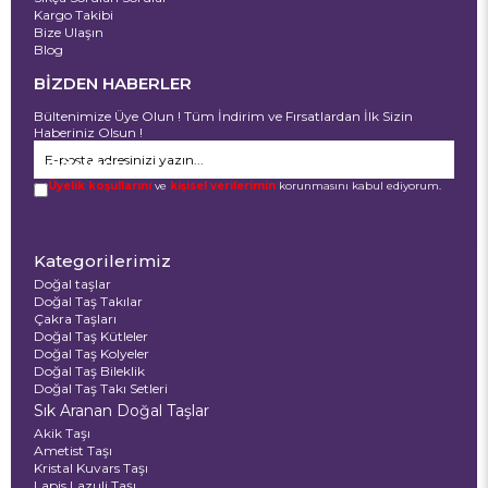
Kargo Takibi
Bize Ulaşın
Blog
BİZDEN HABERLER
Bültenimize Üye Olun ! Tüm İndirim ve Fırsatlardan İlk Sizin
Haberiniz Olsun !
GÖNDER
Üyelik koşullarını
ve
kişisel verilerimin
korunmasını kabul ediyorum.
Kategorilerimiz
Doğal taşlar
Doğal Taş Takılar
Çakra Taşları
Doğal Taş Kütleler
Doğal Taş Kolyeler
Doğal Taş Bileklik
Doğal Taş Takı Setleri
Sık Aranan Doğal Taşlar
Akik Taşı
Ametist Taşı
Kristal Kuvars Taşı
Lapis Lazuli Taşı