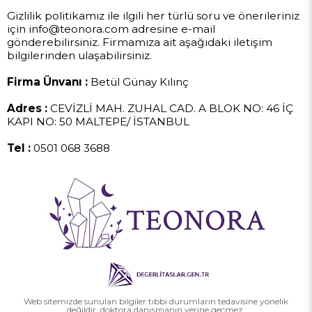
Gizlilik politikamız ile ilgili her türlü soru ve önerileriniz
için
info@teonora.com
adresine e-mail
gönderebilirsiniz. Firmamıza ait aşağıdaki iletişim
bilgilerinden ulaşabilirsiniz.
Firma Ünvanı :
Betül Günay Kılınç
Adres :
CEVİZLİ MAH. ZUHAL CAD. A BLOK NO: 46 İÇ
KAPI NO: 50 MALTEPE/ İSTANBUL
Tel :
0501 068 3688
Web sitemizde sunulan bilgiler tıbbi durumların tedavisine yönelik
değildir, doktora danışmanın yerine geçmez.