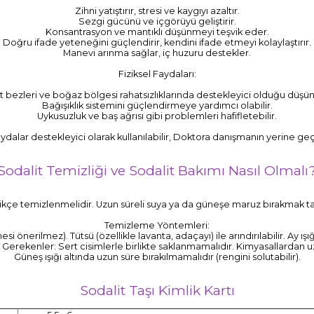
Zihni yatıştırır, stresi ve kaygıyı azaltır.
Sezgi gücünü ve içgörüyü geliştirir.
Konsantrasyon ve mantıklı düşünmeyi teşvik eder.
Doğru ifade yeteneğini güçlendirir, kendini ifade etmeyi kolaylaştırır.
Manevi arınma sağlar, iç huzuru destekler.
Fiziksel Faydaları:
it bezleri ve boğaz bölgesi rahatsızlıklarında destekleyici olduğu düşün
Bağışıklık sistemini güçlendirmeye yardımcı olabilir.
Uykusuzluk ve baş ağrısı gibi problemleri hafifletebilir.
aydalar destekleyici olarak kullanılabilir, Doktora danışmanın yerine g
Sodalit Temizliği ve Sodalit Bakımı Nasıl Olmalı
azikçe temizlenmelidir. Uzun süreli suya ya da güneşe maruz bırakmak taş
Temizleme Yöntemleri:
esi önerilmez). Tütsü (özellikle lavanta, adaçayı) ile arındırılabilir. Ay 
 Gerekenler: Sert cisimlerle birlikte saklanmamalıdır. Kimyasallardan uz
Güneş ışığı altında uzun süre bırakılmamalıdır (rengini solutabilir).
Sodalit Taşı Kimlik Kartı