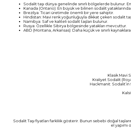
Sodalit taşı dünya genelinde sınırlı bölgelerde bulunur. En k
Kanada (Ontario): En büyük ve bilinen sodalit yataklarından
Brezilya: Ticari üretimde önemli bir yere sahiptir.
Hindistan: Mavi renk yoğunluğuyla dikkat çeken sodalit taşla
Namibya: Saf ve kaliteli sodalit taşları bulunur.
Rusya: Özellikle Sibirya bölgesinde yatakları mevcuttur.
ABD (Montana, Arkansas): Daha küçük ve sınırlı kaynaklara 
Klasik Mavi S
Kraliyet Sodalit (Ro
Hackmanit: Sodalit’in 
Kalsi
Sodalit Taşı fiyatları farklılık gösterir. Bunun sebebi doğal taşla
el yapımı 