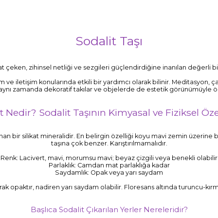
Sodalit Taşı
çeken, zihinsel netliği ve sezgileri güçlendirdiğine inanılan değerli bir 
m ve iletişim konularında etkili bir yardımcı olarak bilinir. Meditasyon
 aynı zamanda dekoratif takılar ve objelerde de estetik görünümüyle ö
t Nedir? Sodalit Taşının Kimyasal ve Fiziksel Özel
unan bir silikat mineralidir. En belirgin özelliği koyu mavi zemin üzerin
taşına çok benzer. Karıştırılmamalıdır.
Renk: Lacivert, mavi, morumsu mavi; beyaz çizgili veya benekli olabilir
Parlaklık: Camdan mat parlaklığa kadar
Saydamlık: Opak veya yarı saydam
ak opaktır, nadiren yarı saydam olabilir. Floresans altında turuncu-kırmız
Başlıca Sodalit Çıkarılan Yerler Nereleridir?