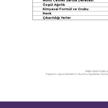
Mohs Cetveli Sertlik Derecesi
Özgül Ağırlık
Kimyasal Formül ve Grubu
Renk
Çıkarıldığı Yerler
Web sitemizde su
Taşların veya bitkilerin olumlu faydaları büt