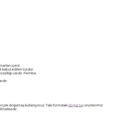
arları içerir.
 kabul edilen türdür.
 özelliği vardır. Pembe
ardır.
e gerçek doğal taş kullanıyoruz. Takı formdaki
doğal taş
ürünlerimiz
ilmektedir.