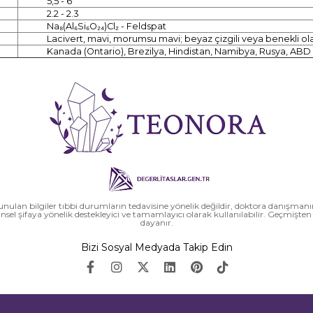
5,5 - 6
2.2 - 2.3
Na₈(Al₆Si₆O₂₄)Cl₂ - Feldspat
Lacivert, mavi, morumsu mavi; beyaz çizgili veya benekli ola
Kanada (Ontario), Brezilya, Hindistan, Namibya, Rusya, ABD
nulan bilgiler tıbbi durumların tedavisine yönelik değildir, doktora danışman
ünsel şifaya yönelik destekleyici ve tamamlayıcı olarak kullanılabilir. Geçmiş
dayanır.
Bizi Sosyal Medyada Takip Edin