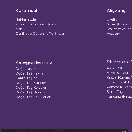
Kurumsal
Alışveriş
Hakkımızda
Üyelik
Mesafeli Satış Sözleşmesi
Siparişlerim
KVKK
Teslimat ve İad
Gizlilik ve Güvenlik Politikası
Hesabım
Sık Aranan D
Kategorilerimiz
Akik Taşı
Doğal taşlar
Ametist Taşı
Doğal Taş Takılar
Kristal Kuvars 
Çakra Taşları
Lapis Lazuli Ta
Doğal Taş Kütleler
Pembe Kuvars 
Doğal Taş Kolyeler
Sitrin Taşı
Doğal Taş Bileklik
Turkuaz (Firuz
Doğal Taş Takı Setleri