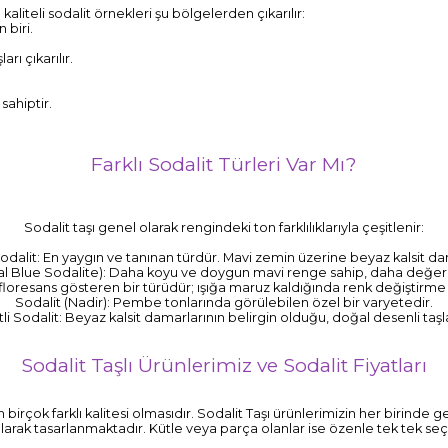
aliteli sodalit örnekleri şu bölgelerden çıkarılır:
 biri.
rı çıkarılır.
sahiptir.
Farklı Sodalit Türleri Var Mı?
Sodalit taşı genel olarak rengindeki ton farklılıklarıyla çeşitlenir:
odalit: En yaygın ve tanınan türdür. Mavi zemin üzerine beyaz kalsit dam
yal Blue Sodalite): Daha koyu ve doygun mavi renge sahip, daha değerli
floresans gösteren bir türüdür; ışığa maruz kaldığında renk değiştirme
Sodalit (Nadir): Pembe tonlarında görülebilen özel bir varyetedir.
tli Sodalit: Beyaz kalsit damarlarının belirgin olduğu, doğal desenli taşl
Sodalit Taşlı Ürünlerimiz ve Sodalit Fiyatları
rın birçok farklı kalitesi olmasıdır. Sodalit Taşı ürünlerimizin her birind
olarak tasarlanmaktadır. Kütle veya parça olanlar ise özenle tek tek seç