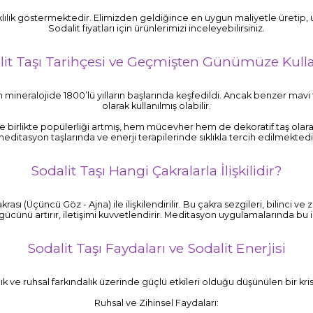
rklılık göstermektedir. Elimizden geldiğince en uygun maliyetle üretip, uy
Sodalit fiyatları için ürünlerimizi inceleyebilirsiniz.
lit Taşı Tarihçesi ve Geçmişten Günümüze Kull
ineralojide 1800’lü yılların başlarında keşfedildi. Ancak benzer mavi ta
olarak kullanılmış olabilir.
le birlikte popülerliği artmış, hem mücevher hem de dekoratif taş olarak
editasyon taşlarında ve enerji terapilerinde sıklıkla tercih edilmektedi
Sodalit Taşı Hangi Çakralarla İlişkilidir?
rası (Üçüncü Göz - Ajna) ile ilişkilendirilir. Bu çakra sezgileri, bilinci ve 
ücünü artırır, iletişimi kuvvetlendirir. Meditasyon uygulamalarında bu ik
Sodalit Taşı Faydaları ve Sodalit Enerjisi
lık ve ruhsal farkındalık üzerinde güçlü etkileri olduğu düşünülen bir krist
Ruhsal ve Zihinsel Faydaları: