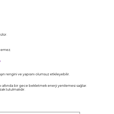
ülür.
eçemez.
?
ın rengini ve yapısını olumsuz etkileyebilir.
ışığı altında bir gece bekletmek enerji yenilemesi sağlar.
ak tutulmalıdır.