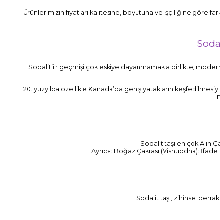
Ürünlerimizin fiyatları kalitesine, boyutuna ve işçiliğine göre fa
Soda
Sodalit’in geçmişi çok eskiye dayanmamakla birlikte, modern m
20. yüzyılda özellikle Kanada’da geniş yatakların keşfedilmesiy
m
Sodalit taşı en çok Alın Çak
Ayrıca: Boğaz Çakrası (Vishuddha): İfade g
Sodalit taşı, zihinsel berrak