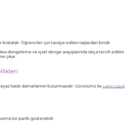
kristaldir. Öğrenciler için tavsiye edilen taşlardan biridir.
, çakra dengeleme ve içsel denge arayışlarında sıkça tercih edilen
ne çıkar.
likleri
e beyaz kalsit damarlarının bulunmasıdır. Görünümü ile
Lapis Lazuli
ımsı bir parıltı gösterebilir.