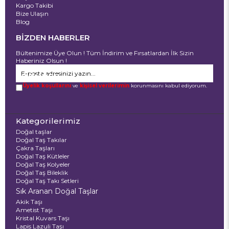
Kargo Takibi
Bize Ulaşın
Blog
BİZDEN HABERLER
Bültenimize Üye Olun ! Tüm İndirim ve Fırsatlardan İlk Sizin
Haberiniz Olsun !
GÖNDER
Üyelik koşullarını
ve
kişisel verilerimin
korunmasını kabul ediyorum.
Kategorilerimiz
Doğal taşlar
Doğal Taş Takılar
Çakra Taşları
Doğal Taş Kütleler
Doğal Taş Kolyeler
Doğal Taş Bileklik
Doğal Taş Takı Setleri
Sık Aranan Doğal Taşlar
Akik Taşı
Ametist Taşı
Kristal Kuvars Taşı
Lapis Lazuli Taşı