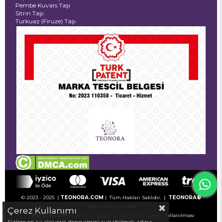
Pembe Kuvars Taşı
Sitrin Taşı
Turkuaz (Firuze) Taşı
© 2023 - 2025 |
TEONORA.COM
| Tüm Hakları Saklıdır. |
TEONORA®
tescilli bir markadır.
Çerez Kullanımı
Teonora.com
'da yer alan görsel ve içeriklerin izinsiz kullanılması
Sizlere en iyi alışveriş deneyimini sunabilmek adına