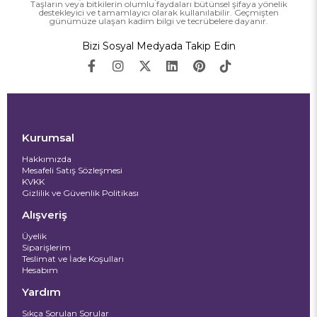
Taşların veya bitkilerin olumlu faydaları bütünsel şifaya yönelik
destekleyici ve tamamlayıcı olarak kullanılabilir. Geçmişten
günümüze ulaşan kadim bilgi ve tecrübelere dayanır.
Bizi Sosyal Medyada Takip Edin
Kurumsal
Hakkımızda
Mesafeli Satış Sözleşmesi
KVKK
Gizlilik ve Güvenlik Politikası
Alışveriş
Üyelik
Siparişlerim
Teslimat ve İade Koşulları
Hesabım
Yardım
Sıkça Sorulan Sorular