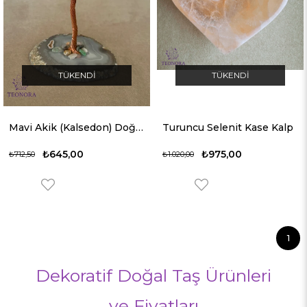
TÜKENDI
TÜKENDI
Mavi Akik (Kalsedon) Doğal Taş Ağaç
Turuncu Selenit Kase Kalp
₺645,00
₺975,00
₺712,50
₺1.020,00
1
Dekoratif Doğal Taş Ürünleri
ve Fiyatları