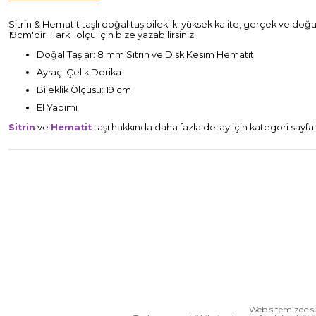
Sitrin & Hematit taşlı doğal taş bileklik, yüksek kalite, gerçek ve doğal
19cm'dir. Farklı ölçü için bize yazabilirsiniz.
Doğal Taşlar: 8 mm Sitrin ve Disk Kesim Hematit
Ayraç: Çelik Dorika
Bileklik Ölçüsü: 19 cm
El Yapımı
Sitrin
ve
Hematit
taşı hakkında daha fazla detay için kategori sayfala
Web sitemizde su