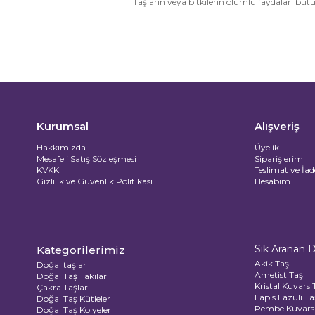
Taşların veya bitkilerin olumlu faydaları büt
Kurumsal
Alışveriş
Hakkımızda
Üyelik
Mesafeli Satış Sözleşmesi
Siparişlerim
KVKK
Teslimat ve İad
Gizlilik ve Güvenlik Politikası
Hesabım
Sık Aranan D
Kategorilerimiz
Akik Taşı
Doğal taşlar
Ametist Taşı
Doğal Taş Takılar
Kristal Kuvars 
Çakra Taşları
Lapis Lazuli Ta
Doğal Taş Kütleler
Pembe Kuvars 
Doğal Taş Kolyeler