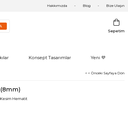
Hakkımızda
Blog
Bize Ulaşın
Sepetim
ılar
Konsept Tasarımlar
Yeni 💜
< < Önceki Sayfaya Dön
k (8mm)
k Kesim Hematit