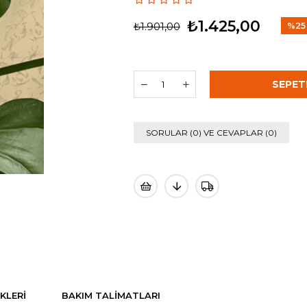
₺1.425,00
₺1.901,00
%
25
İndir
SORULAR (0) VE CEVAPLAR (0)
KLERI
BAKIM TALIMATLARI