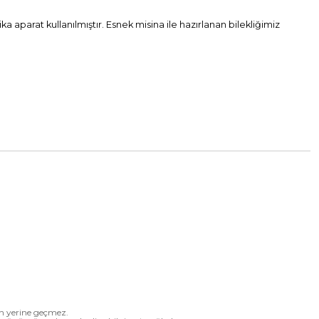
ika aparat kullanılmıştır. Esnek misina ile hazırlanan bilekliğimiz
ın yerine geçmez.