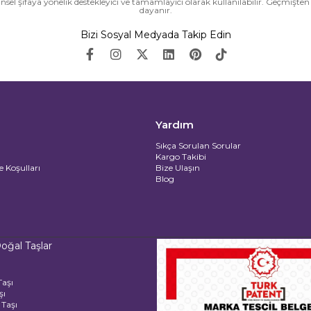
ünsel şifaya yönelik destekleyici ve tamamlayıcı olarak kullanılabilir. Geçmiş
dayanır.
Bizi Sosyal Medyada Takip Edin
Yardım
Sıkça Sorulan Sorular
Kargo Takibi
e Koşulları
Bize Ulaşın
Blog
oğal Taşlar
Taşı
şı
Taşı