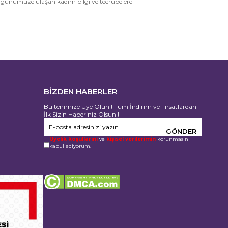
ten günümüze ulaşan kadim bilgi ve tecrübelere
BİZDEN HABERLER
Bültenimize Üye Olun ! Tüm İndirim ve Fırsatlardan
İlk Sizin Haberiniz Olsun !
GÖNDER
Üyelik koşullarını
ve
kişisel verilerimin
korunmasını
kabul ediyorum.